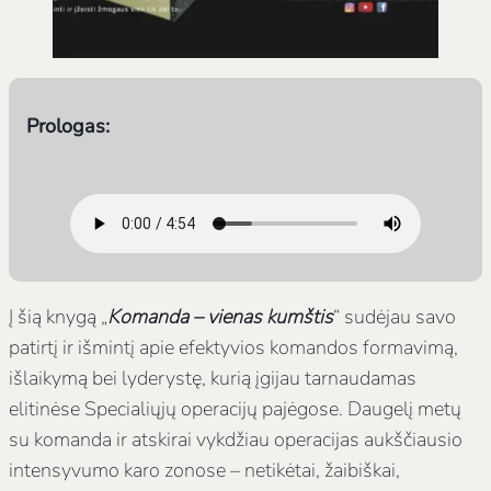
Prologas:
Į šią knygą „
Komanda – vienas kumštis
“ sudėjau savo
patirtį ir išmintį apie efektyvios komandos formavimą,
išlaikymą bei lyderystę, kurią įgijau tarnaudamas
elitinėse Specialiųjų operacijų pajėgose. Daugelį metų
su komanda ir atskirai vykdžiau operacijas aukščiausio
intensyvumo karo zonose – netikėtai, žaibiškai,