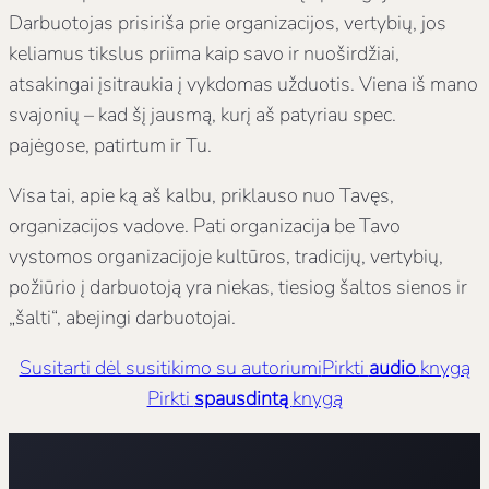
Darbuotojas prisiriša prie organizacijos, vertybių, jos
keliamus tikslus priima kaip savo ir nuoširdžiai,
atsakingai įsitraukia į vykdomas užduotis. Viena iš mano
svajonių – kad šį jausmą, kurį aš patyriau spec.
pajėgose, patirtum ir Tu.
Visa tai, apie ką aš kalbu, priklauso nuo Tavęs,
organizacijos vadove. Pati organizacija be Tavo
vystomos organizacijoje kultūros, tradicijų, vertybių,
požiūrio į darbuotoją yra niekas, tiesiog šaltos sienos ir
„šalti“, abejingi darbuotojai.
Susitarti dėl susitikimo su autoriumi
Pirkti
audio
knygą
Pirkti
spausdintą
knygą