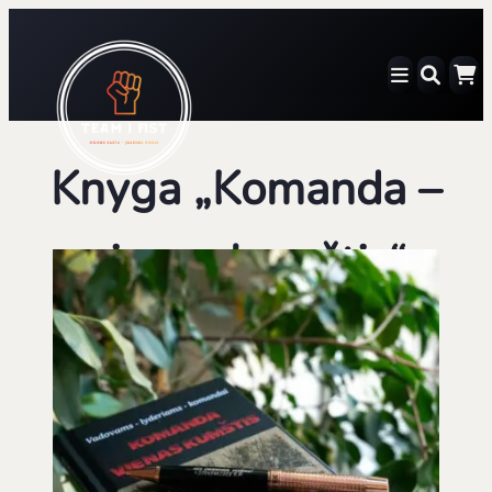
Eiti
prie
turinio
Knyga „Komanda –
vienas kumštis“