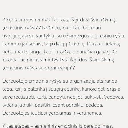
Kokios pirmos mintys Tau kyla išgirdus išsireiškimą
„emocinis ryšys“? Nežinau, kaip Tau, bet man
asocijuojasi su santykiu, su užsimezgusiu gilesniu ryšiu,
paremtu jausmais, tarp dviejų žmonių. Darau prielaidą,
nebūtinai teisingą, kad Tu kažkaip panašiai galvoji. O
kokios Tau pirmos mintys kyla išgirdus išsireiškimą
„emocinis ryšys su organizacija“?
Darbuotojo emocinis ryšys su organizacija atsiranda
tada, kai jis patenka į saugią aplinką, kurioje gali drąsiai
save realizuoti, kurti, bandyti, nebijoti suklysti. Vadovas,
lyderis juo tiki, pasitiki, esant poreikiui padeda.
Darbuotojas jaučiasi gerbiamas ir vertinamas.
Kitas etapas – asmeninis emocinis įsipareigojimas.