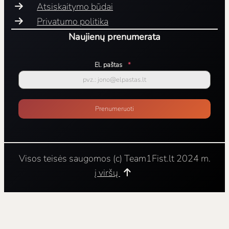
Atsiskaitymo būdai
Privatumo politika
Naujienų prenumerata
El. paštas
*
Prenumeruoti
Visos teisės saugomos (c) Team1Fist.lt 2024 m.
į viršų