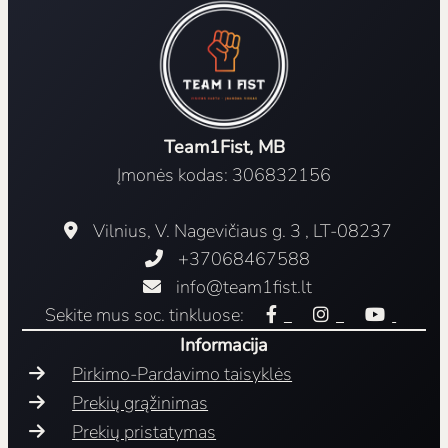
Team1Fist, MB
Įmonės kodas: 306832156
Vilnius, V. Nagevičiaus g. 3 , LT-08237
+37068467588
info@team1fist.lt
Sekite mus soc. tinkluose:
Informacija
Pirkimo-Pardavimo taisyklės
Prekių grąžinimas
Prekių pristatymas