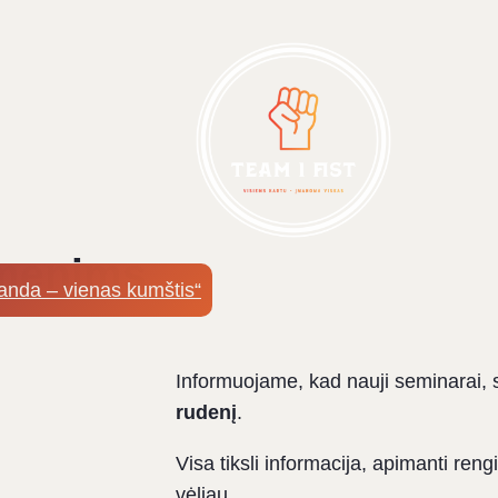
smenims
nda – vienas kumštis“
Informuojame, kad nauji seminarai, 
rudenį
.
Visa tiksli informacija, apimanti ren
vėliau.