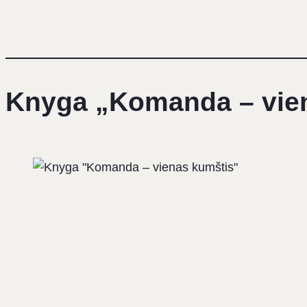
Knyga „
Komanda – vie