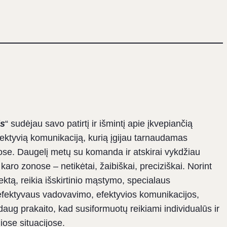
s
“ sudėjau savo patirtį ir išmintį apie įkvepiančią
ektyvią komunikaciją, kurią įgijau tarnaudamas
gose. Daugelį metų su komanda ir atskirai vykdžiau
aro zonose – netikėtai, žaibiškai, preciziškai. Norint
ektą, reikia išskirtinio mąstymo, specialaus
, efektyvaus vadovavimo, efektyvios komunikacijos,
aug prakaito, kad susiformuotų reikiami individualūs ir
iose situacijose.