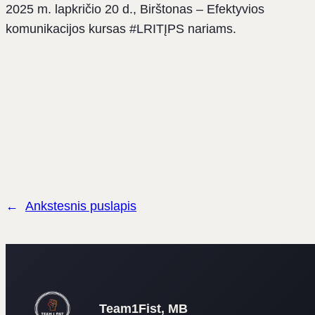
2025 m. lapkričio 20 d., Birštonas – Efektyvios
komunikacijos kursas #LRITĮPS nariams.
←
Ankstesnis puslapis
Team1Fist, MB