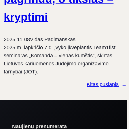
kryptimi
2025-11-08
Vidas Padimanskas
2025 m. lapkričio 7 d. įvyko įkvepiantis Team1fist
seminaras „Komanda – vienas kumštis“, skirtas
Lietuvos kariuomenės Judėjimo organizavimo
tarnybai (JOT).
Kitas puslapis
→
Naujienų prenumerata