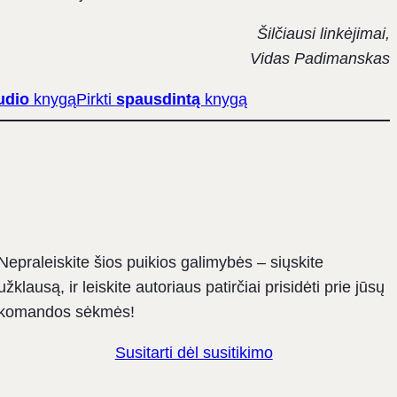
Šilčiausi linkėjimai,
Vidas Padimanskas
udio
knygą
Pirkti
spausdintą
knygą
Nepraleiskite šios puikios galimybės – siųskite
užklausą, ir leiskite autoriaus patirčiai prisidėti prie jūsų
komandos sėkmės!
Susitarti dėl susitikimo