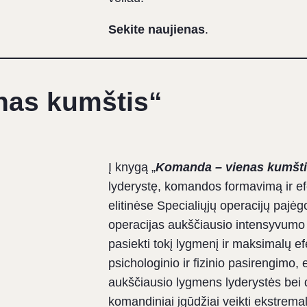
Sekite naujienas
.
nas kumštis
“
Į knygą „
Komanda – vienas kumšti
lyderystę, komandos formavimą ir ef
elitinėse Specialiųjų operacijų pajė
operacijas aukščiausio intensyvumo k
pasiekti tokį lygmenį ir maksimalų ef
psichologinio ir fizinio pasirengimo
aukščiausio lygmens lyderystės bei d
komandiniai įgūdžiai veikti ekstremal