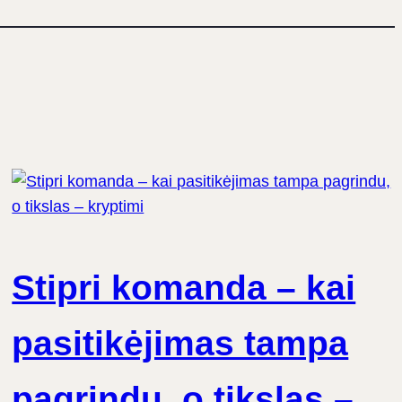
Stipri komanda – kai
pasitikėjimas tampa
pagrindu, o tikslas –