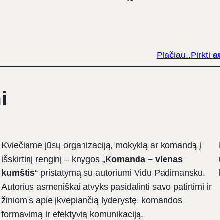
Plačiau..
Pirkti
a
i
Kviečiame jūsų organizaciją, mokyklą ar komandą į
išskirtinį renginį – knygos „
Komanda – vienas
kumštis
“ pristatymą su autoriumi Vidu Padimansku.
Autorius asmeniškai atvyks pasidalinti savo patirtimi ir
žiniomis apie įkvepiančią lyderystę, komandos
formavimą ir efektyvią komunikaciją.