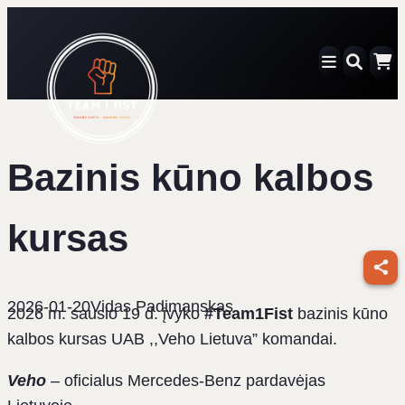
Eiti
prie
turinio
Bazinis kūno kalbos
kursas
2026-01-20
Vidas Padimanskas
2026 m. sausio 19 d. įvyko
#Team1Fist
bazinis kūno
kalbos kursas UAB ,,Veho Lietuva” komandai.
Veho
– oficialus Mercedes-Benz pardavėjas