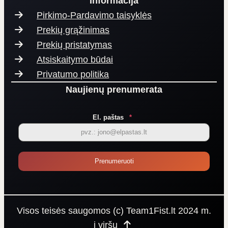
Informacija
Pirkimo-Pardavimo taisyklės
Prekių grąžinimas
Prekių pristatymas
Atsiskaitymo būdai
Privatumo politika
Naujienų prenumerata
El. paštas
*
Prenumeruoti
Visos teisės saugomos (c) Team1Fist.lt 2024 m.
į viršų