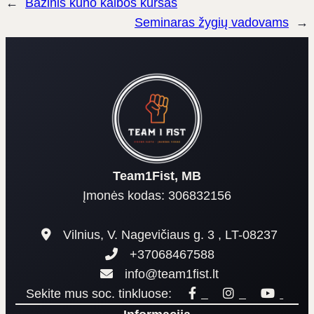
←
Bazinis kūno kalbos kursas
Seminaras žygių vadovams
→
Team1Fist, MB
Įmonės kodas: 306832156
Vilnius, V. Nagevičiaus g. 3 , LT-08237
+37068467588
info@team1fist.lt
Sekite mus soc. tinkluose: